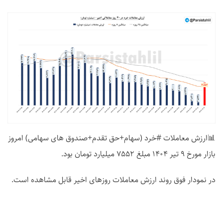
📊ارزش معاملات #خرد (سهام+حق تقدم+صندوق های سهامی) امروز
بازار مورخ 9 تیر 1404 مبلغ 7552 میلیارد تومان بود.
در نمودار فوق روند ارزش معاملات روزهای اخیر قابل مشاهده است.