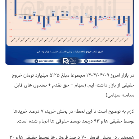
در بازار امروز 1404/04/09 مجموعا مبلغ 5125 میلیارد تومان خروج
حقیقی از بازار داشته ایم. (سهام + حق تقدم + صندوق های قابل
معامله سهامی)
لازم به توضیح است تا این لحظه در بخش خرید، 7 درصد خریدها
توسط حقیقی ها و 93 درصد توسط حقوقی ها انجام شده است.
همچنین در بخش فروش 70 درصد فروش ها توسط حقیقی ها و 30