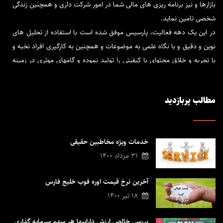
بازارها و نیز برنامه ریزی های مالی شما در امور شرکت داری و همچنین زندگی
شخصی تامین نماید.
در این یک دهه فعالیت، پارسیس موفق شده است با استفاده از تحلیل های
نوین و دقیق و با نگاه علمی به موضوعات و همچنین به کارگیری افراد نخبه و
با تجربه و خلاق محتوای با کیفیتی را تولید نموده و گامهای موثری در زمینه
فاندامنتال بردارد.
پارسیس تحلیل در کنار شماست تا برترین و قابل اتکاترین تحلیل ها را در
مطالب پربازدید
کمترین زمان در اختیار شما قرار دهد و در جهت پیشرفت مالی و بازدهی
سرمایه گذاری شما، راهنما و همراه شما باشد.
در پارسیس كوشش شده است تا خدمات کاربردی و مورد نیاز در رابطه با
خدمات ویژه مخاطبین حقیقی
حوزه های فعالیت و خدماتی كه این شركت ارائه می كند در اختیار فعالین
31 مرداد 1400
بازار سرمایه قرار گیرد تا با ارتباطی سازنده با مشتریان گام های بلندتری
برداشته و زمینه خدمت رسانی بهتر فراهم گردد.
آخرین نرخ قیمت اوره فوب خلیج فارس
اگر در طول زندگی خود سخت کار کرده اید و پس انداز کرده اید ، ما با ارائه ی
18 تیر 1400
تحلیل های خود به شما کمک می کنیم تا مدیریت ایده آل دارایی و نیز بهره
مندی از خدمات پیشرو در صنعت مالی را تجربه نمائید تا با بینشی روشن پله
بررسی خالص ارزش داراییها هر سهم سرمایه گذاری