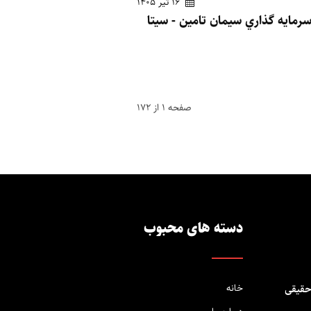
16 تیر 1405
صفحه 1 از 172
دسته های محبوب
خانه
حقیقی