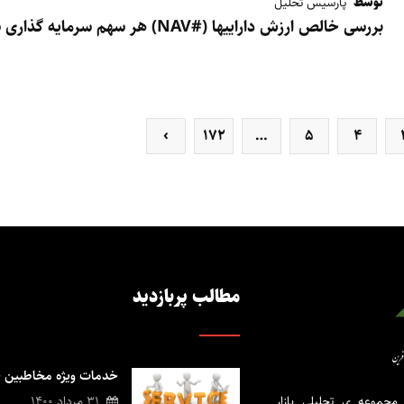
توسط
پارسیس تحلیل
بررسی خالص ارزش داراییها (#NAV) هر سهم سرمایه گذاری سرمايه گذاري سیمان تامين - سیتا
›
172
…
5
4
مطالب پربازدید
خدمات ویژه مخاطبین 
مجموعه ی تحلیلی بازار
31 مرداد 1400