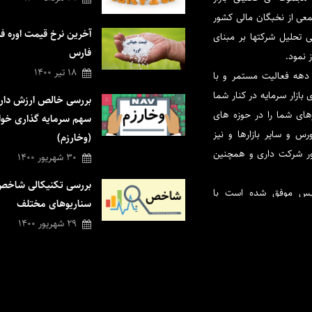
1 با حضور جمعی از نخبگان مالی کشور
آخرین نرخ قیمت اوره ف
ی تحلیل شرکتها بر مبنای
فارس
ز نمود.
18 تیر 1400
دهه فعالیت مستمر و با
ازار سرمایه در کنار شما
بررسی خالص ارزش دارای
زهای شما را در حوزه های
سهم سرمایه گذاری خوا
س و سایر بازارها و نیز
(وخارزم)
مور شرکت داری و همچنین
30 شهریور 1400
بررسی تکنیکالی شاخص 
سیس موفق شده است با
سناریوهای مختلف
قیق و با نگاه علمی به
29 شهریور 1400
فراد نخبه و با تجربه و
نموده و گامهای موثری در
برترین و قابل اتکاترین
ختیار شما قرار دهد و در