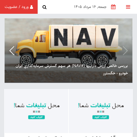
ورود
عضویت
/
جمعه, 16 مرداد 1405
بررسی خالص ارزش داراییها (#NAV) هر سهم گسترش ‌سرمايه‌گذاري‌ ايران‌
خودرو - خگسترر