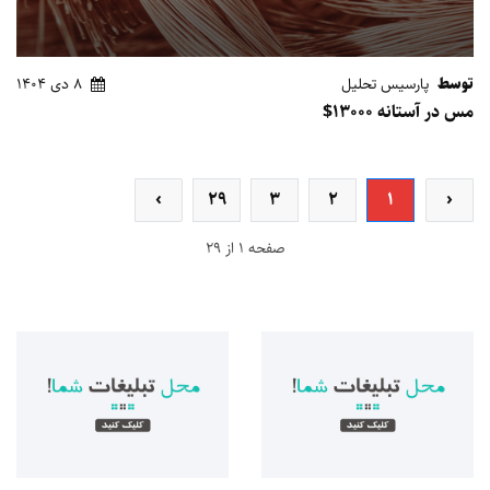
توسط
پارسیس تحلیل
8 دی 1404
مس در آستانه 13000$
›
29
3
2
1
‹
صفحه 1 از 29