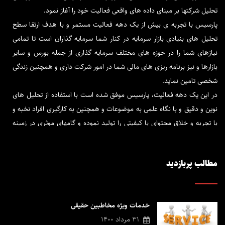
تحلیل شرکتها بر مبنای داده های واقعی فعالیت خود را آغاز نمود.
پارسیس با تجربه ی بیش از یک دهه فعالیت مستمر و با هدف ارتقا سطح
تحلیل های بنیادی بازار سرمایه در کنار شما سرمایه گذاران است تا تمامی
نیازهای شما را در حوزه های مختلف سرمایه گذاری از جمله بورس و سایر
بازارها و نیز برنامه ریزی های مالی شما در امور شرکت داری و همچنین زندگی
شخصی تامین نماید.
در این یک دهه فعالیت، پارسیس موفق شده است با استفاده از تحلیل های
نوین و دقیق و با نگاه علمی به موضوعات و همچنین به کارگیری افراد نخبه و
با تجربه و خلاق محتوای با کیفیتی را تولید نموده و گامهای موثری در زمینه
فاندامنتال بردارد.
پارسیس تحلیل در کنار شماست تا برترین و قابل اتکاترین تحلیل ها را در
مطالب پربازدید
کمترین زمان در اختیار شما قرار دهد و در جهت پیشرفت مالی و بازدهی
سرمایه گذاری شما، راهنما و همراه شما باشد.
در پارسیس كوشش شده است تا خدمات کاربردی و مورد نیاز در رابطه با
خدمات ویژه مخاطبین حقیقی
حوزه های فعالیت و خدماتی كه این شركت ارائه می كند در اختیار فعالین
31 مرداد 1400
بازار سرمایه قرار گیرد تا با ارتباطی سازنده با مشتریان گام های بلندتری