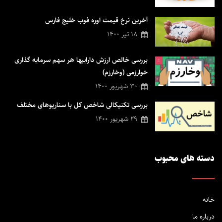
برداشته و زمینه خدمت رسانی بهتر فراهم گردد.
آخرین نرخ قیمت اوره فوب خلیج فارس
اگر در طول زندگی خود سخت کار کرده اید و پس انداز کرده اید ، ما با ارائه ی
18 تیر 1400
تحلیل های خود به شما کمک می کنیم تا مدیریت ایده آل دارایی و نیز بهره
مندی از خدمات پیشرو در صنعت مالی را تجربه نمائید تا با بینشی روشن پله
بررسی خالص ارزش داراییها هر سهم سرمایه گذاری
های ترقی در حوزه مالی و زندگی را تجربه نمائید.
خوارزمی (وخارزم)
30 شهریور 1400
بررسی تکنیکالی شاخص کل با سناریوهای مختلف
29 شهریور 1400
دسته های محبوب
خانه
درباره ما