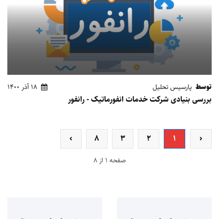
توسط
پارسیس تحلیل
18 آذر 1400
بررسی بنیادی شرکت خدمات انفورماتیک - رانفور
›
8
3
2
1
‹
صفحه 1 از 8