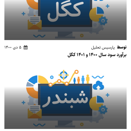
توسط
پارسیس تحلیل
5 دی 1400
برآورد سود سال 1400 و 1401 کگل