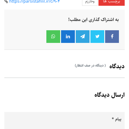
برچسب ها
وخارزم
https://parsistahlil.ir/c/904
به اشتراک گذاری این مطلب!
دیدگاه
( دیدگاه در صف انتظار)
ارسال دیدگاه