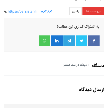
برچسب ها
وامین
https://parsistahlil.ir/c/3881
به اشتراک گذاری این مطلب!
دیدگاه
( دیدگاه در صف انتظار)
ارسال دیدگاه