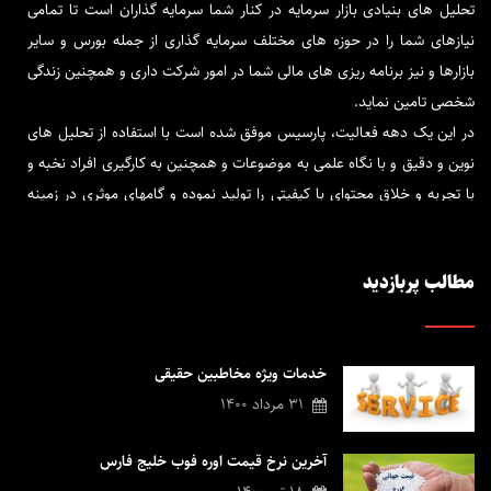
تحلیل های بنیادی بازار سرمایه در کنار شما سرمایه گذاران است تا تمامی
نیازهای شما را در حوزه های مختلف سرمایه گذاری از جمله بورس و سایر
بازارها و نیز برنامه ریزی های مالی شما در امور شرکت داری و همچنین زندگی
شخصی تامین نماید.
در این یک دهه فعالیت، پارسیس موفق شده است با استفاده از تحلیل های
نوین و دقیق و با نگاه علمی به موضوعات و همچنین به کارگیری افراد نخبه و
با تجربه و خلاق محتوای با کیفیتی را تولید نموده و گامهای موثری در زمینه
فاندامنتال بردارد.
پارسیس تحلیل در کنار شماست تا برترین و قابل اتکاترین تحلیل ها را در
مطالب پربازدید
کمترین زمان در اختیار شما قرار دهد و در جهت پیشرفت مالی و بازدهی
سرمایه گذاری شما، راهنما و همراه شما باشد.
در پارسیس كوشش شده است تا خدمات کاربردی و مورد نیاز در رابطه با
خدمات ویژه مخاطبین حقیقی
حوزه های فعالیت و خدماتی كه این شركت ارائه می كند در اختیار فعالین
31 مرداد 1400
بازار سرمایه قرار گیرد تا با ارتباطی سازنده با مشتریان گام های بلندتری
برداشته و زمینه خدمت رسانی بهتر فراهم گردد.
آخرین نرخ قیمت اوره فوب خلیج فارس
اگر در طول زندگی خود سخت کار کرده اید و پس انداز کرده اید ، ما با ارائه ی