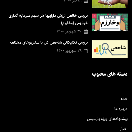
18 تیر 1400
تحلیل های خود به شما کمک می کنیم تا مدیریت ایده آل دارایی و نیز بهره
مندی از خدمات پیشرو در صنعت مالی را تجربه نمائید تا با بینشی روشن پله
بررسی خالص ارزش داراییها هر سهم سرمایه گذاری
های ترقی در حوزه مالی و زندگی را تجربه نمائید.
خوارزمی (وخارزم)
30 شهریور 1400
بررسی تکنیکالی شاخص کل با سناریوهای مختلف
29 شهریور 1400
دسته های محبوب
خانه
درباره ما
پیشنهادهای ویژه پارسیس
اخبار