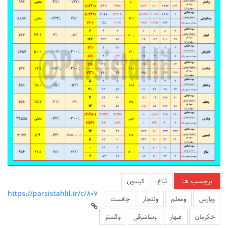
برچسب ها
ثباغ
کیسون
https://parsistahlil.ir/c/807
وپارس
ومعلم
ولتجار
چافست
خکرمان
غبهار
وساشرقی
وگستر