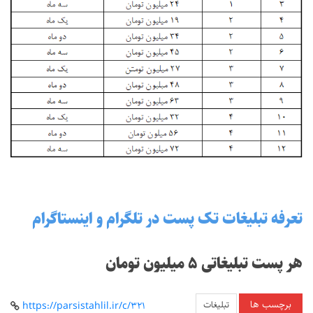
تعرفه تبلیغات تک پست در تلگرام و اینستاگرام
هر پست تبلیغاتی 5 میلیون تومان
برچسب ها
تبلیغات
https://parsistahlil.ir/c/321